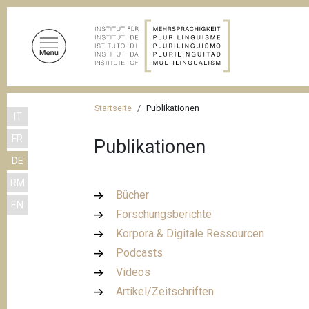
D
i
r
e
k
t
P
z
Startseite
Publikationen
IT
f
u
FR
m
Publikationen
a
I
DE
d
n
RM
n
h
Bücher
EN
a
a
Forschungsberichte
l
v
Korpora & Digitale Ressourcen
t
i
Podcasts
g
Videos
Artikel/Zeitschriften
a