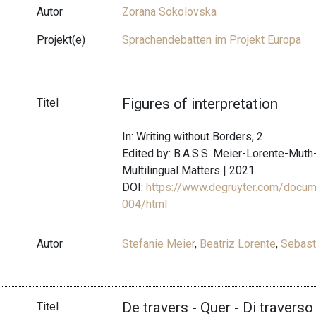
Autor
Zorana Sokolovska
Projekt(e)
Sprachendebatten im Projekt Europa
Figures of interpretation
Titel
In: Writing without Borders, 2
Edited by: B.A.S.S. Meier-Lorente-Mut
Multilingual Matters | 2021
DOI:
https://www.degruyter.com/docu
004/html
Autor
Stefanie Meier
,
Beatriz Lorente
,
Sebast
De travers - Quer - Di traverso
Titel