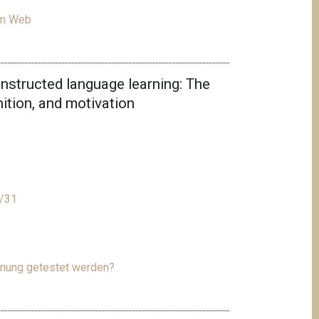
zum Web
 instructed language learning: The
nition, and motivation
k/31
gnung getestet werden?