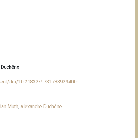
h-Duchêne
ment/doi/10.21832/9781788929400-
ian Muth
,
Alexandre Duchêne