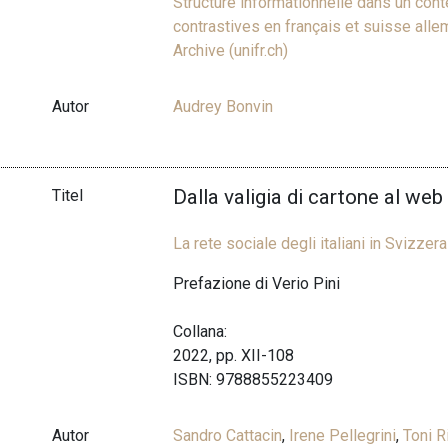
Structure informationnelle dans un conte
contrastives en français et suisse alle
Archive (unifr.ch)
Autor
Audrey Bonvin
Dalla valigia di cartone al web
Titel
La rete sociale degli italiani in Svizzera
Prefazione di Verio Pini
Collana:
2022, pp. XII-108
ISBN: 9788855223409
Autor
Sandro Cattacin
,
Irene Pellegrini
,
Toni R