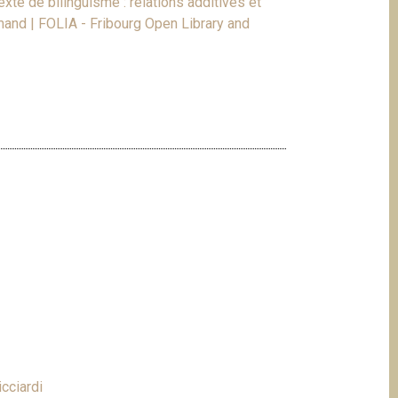
xte de bilinguisme : relations additives et
mand | FOLIA - Fribourg Open Library and
icciardi