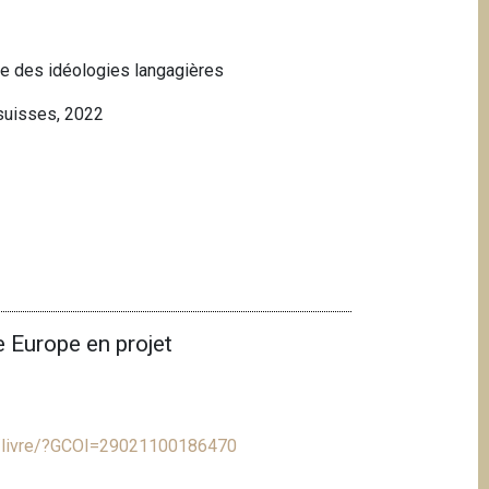
uve des idéologies langagières
 suisses, 2022
 Europe en projet
/fr/livre/?GCOI=29021100186470