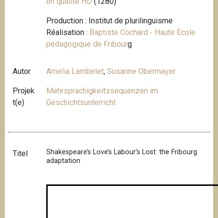
en qualité HD
(1280)
Production : Institut de plurilinguisme
Réalisation :
Baptiste Cochard - Haute Ecole
pédagogique de Fribour
g
Autor
Amelia Lambelet
,
Susanne Obermayer
Projek
Mehrsprachigkeitssequenzen im
t(e)
Geschichtsunterricht
Shakespeare’s Love’s Labour’s Lost: the Fribourg
Titel
adaptation