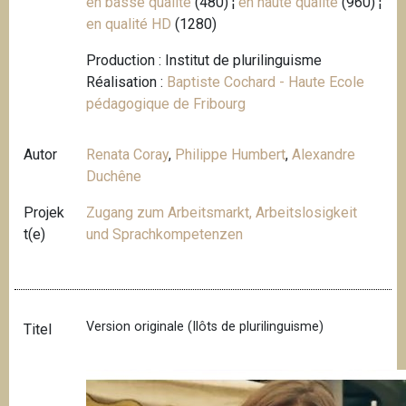
en basse qualité
(480) ¦
en haute qualité
(960) ¦
en qualité HD
(1280)
Production : Institut de plurilinguisme
Réalisation :
Baptiste Cochard - Haute Ecole
pédagogique de Fribourg
Autor
Renata Coray
,
Philippe Humbert
,
Alexandre
Duchêne
Projek
Zugang zum Arbeitsmarkt, Arbeitslosigkeit
t(e)
und Sprachkompetenzen
Version originale (Ilôts de plurilinguisme)
Titel