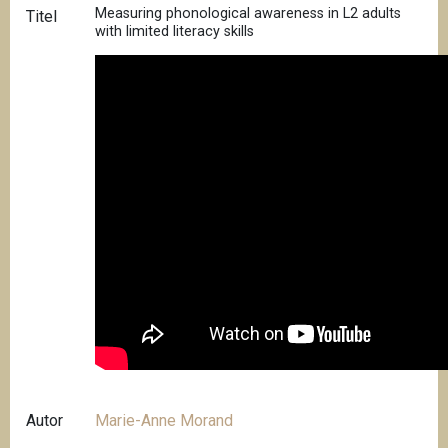
Measuring phonological awareness in L2 adults
Titel
with limited literacy skills
Autor
Marie-Anne Morand