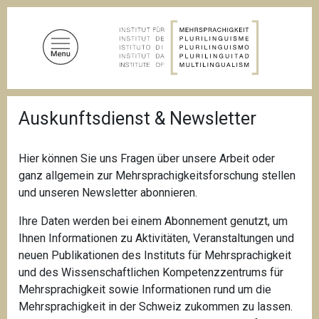
D
i
r
e
k
t
P
z
Auskunftsdienst & Newsletter
f
u
a
d
m
n
Hier können Sie uns Fragen über unsere Arbeit oder
I
a
ganz allgemein zur Mehrsprachigkeitsforschung stellen
n
v
i
und unseren Newsletter abonnieren.
h
g
a
a
Ihre Daten werden bei einem Abonnement genutzt, um
l
t
Ihnen Informationen zu Aktivitäten, Veranstaltungen und
i
t
neuen Publikationen des Instituts für Mehrsprachigkeit
o
n
und des Wissenschaftlichen Kompetenzzentrums für
Mehrsprachigkeit sowie Informationen rund um die
Mehrsprachigkeit in der Schweiz zukommen zu lassen.