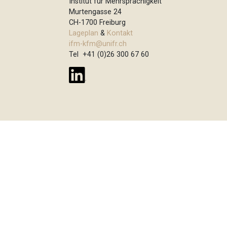
Institut für Mehrsprachigkeit
t
Murtengasse 24
i
CH-1700 Freiburg
Lageplan
&
Kontakt
o
ifm-kfm@unifr.ch
n
Tel +41 (0)26 300 67 60