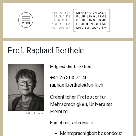
D
i
r
e
k
t
P
z
Prof. Raphael Berthele
f
u
a
d
m
n
Mitglied der Direktion
I
a
n
v
+41 26 300 71 40
i
h
raphael.berthele@unifr.ch
g
a
a
Ordentlicher Professor für
l
t
i
Mehrsprachigkeit, Universität
t
o
Freiburg
© Alan Humerose
n
Forschungsinteressen
Mehrsprachigkeit besonders: