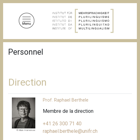
A
l
l
e
r
a
F
u
Personnel
i
c
l
d
o
'
n
A
t
r
Direction
i
e
a
n
n
Prof. Raphael Berthele
u
e
p
Membre de la direction
r
+41 26 300 71 40
i
raphael.berthele@unifr.ch
n
© Alan Humerose
c