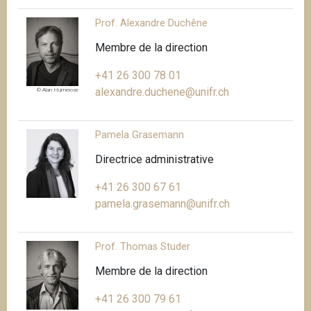
i
Prof. Alexandre Duchêne
p
a
Membre de la direction
l
+41 26 300 78 01
alexandre.duchene@unifr.ch
© Alan Humerose
Pamela Grasemann
Directrice administrative
+41 26 300 67 61
pamela.grasemann@unifr.ch
Prof. Thomas Studer
Membre de la direction
+41 26 300 79 61