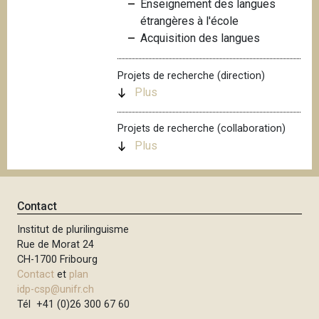
Enseignement des langues
i
étrangères à l'école
p
Acquisition des langues
a
l
Projets de recherche (direction)
Plus
Projets de recherche (collaboration)
Plus
Contact
Institut de plurilinguisme
Rue de Morat 24
CH-1700 Fribourg
Contact
et
plan
idp-csp@unifr.ch
Tél +41 (0)26 300 67 60