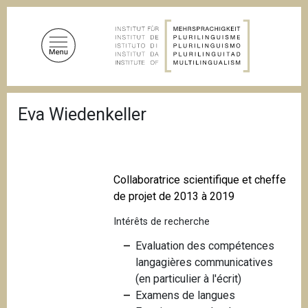
A
l
l
e
r
a
F
u
Eva Wiedenkeller
i
c
l
d
o
'
n
A
t
r
Collaboratrice scientifique et cheffe
i
e
de projet de 2013 à 2019
a
n
n
Intérêts de recherche
u
e
p
Evaluation des compétences
r
langagières communicatives
i
(en particulier à l'écrit)
n
Examens de langues
c