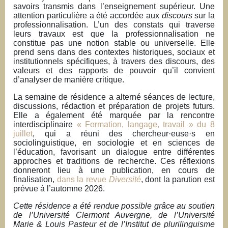
savoirs transmis dans l’enseignement supérieur. Une
i
attention particulière a été accordée aux
discours
sur la
p
professionnalisation. L’un des constats qui traverse
a
leurs travaux est que la professionnalisation ne
constitue pas une notion stable ou universelle. Elle
l
prend sens dans des contextes historiques, sociaux et
institutionnels spécifiques, à travers des discours, des
valeurs et des rapports de pouvoir qu’il convient
d’analyser de manière critique.
La semaine de résidence a alterné séances de lecture,
discussions, rédaction et préparation de projets futurs.
Elle a également été marquée par la rencontre
interdisciplinaire
« Formation, langage, travail » du 8
juillet
, qui a réuni des chercheur·euse·s en
sociolinguistique, en sociologie et en sciences de
l’éducation, favorisant un dialogue entre différentes
approches et traditions de recherche. Ces réflexions
donneront lieu à une publication, en cours de
finalisation,
dans la revue
Diversité
, dont la parution est
prévue à l’automne 2026.
Cette résidence a été rendue possible grâce au soutien
de l’Université Clermont Auvergne, de l’Université
Marie & Louis Pasteur et de l’Institut de plurilinguisme