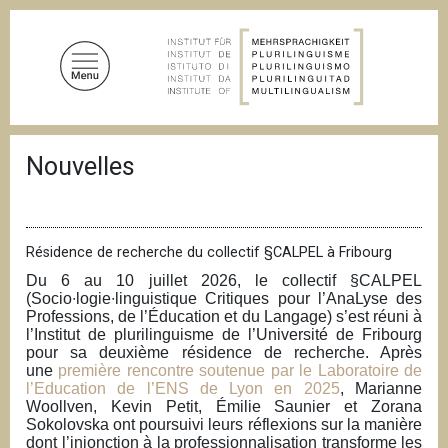
A
l
l
e
r
a
F
u
Nouvelles
i
c
l
d
o
'
n
A
t
r
Résidence de recherche du collectif §CALPEL à Fribourg
i
e
Du 6 au 10 juillet 2026, le collectif §CALPEL
a
n
(Socio∙logie∙linguistique Critiques pour l’AnaLyse des
n
Professions, de l’Éducation et du Langage) s’est réuni à
u
e
l’Institut de plurilinguisme de l’Université de Fribourg
p
pour sa deuxième résidence de recherche. Après
r
une
première rencontre soutenue par le Laboratoire de
l’Education de l’ENS de Lyon en 2025
, Marianne
i
Woollven, Kevin Petit, Émilie Saunier et Zorana
n
Sokolovska ont poursuivi leurs réflexions sur la manière
c
dont l’injonction à la professionnalisation transforme les