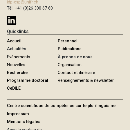
idp-csp@unifr.ch
i
Tél +41 (0)26 300 67 60
p
a
l
Quicklinks
Accueil
Personnel
Actualités
Publications
Evénements
À propos de nous
Nouvelles
Organisation
Recherche
Contact et itinéraire
Programme doctoral
Renseignements & newsletter
CeDiLE
Centre scientifique de compétence sur le plurilinguisme
Impressum
Mentions légales
Avec le soutien de :