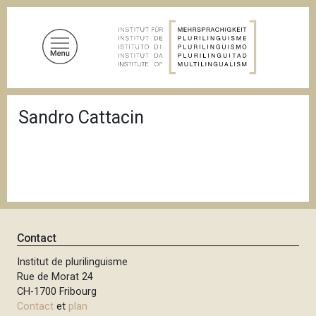
A
l
l
e
r
a
F
u
Sandro Cattacin
i
c
l
d
o
'
n
A
t
r
i
e
a
n
n
u
e
Contact
p
r
Institut de plurilinguisme
Rue de Morat 24
i
CH-1700 Fribourg
n
Contact
et
plan
c