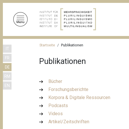
D
i
r
e
k
t
P
z
Startseite
Publikationen
IT
f
u
FR
m
Publikationen
a
I
DE
d
n
RM
n
h
Bücher
EN
a
a
Forschungsberichte
l
v
Korpora & Digitale Ressourcen
t
i
Podcasts
g
Videos
Artikel/Zeitschriften
a