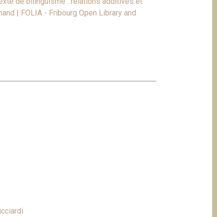
xte de bilinguisme : relations additives et
mand | FOLIA - Fribourg Open Library and
icciardi