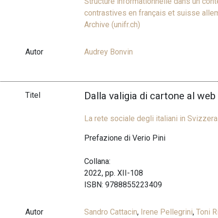
Structure informationnelle dans un conte
contrastives en français et suisse alle
Archive (unifr.ch)
Autor
Audrey Bonvin
Dalla valigia di cartone al web
Titel
La rete sociale degli italiani in Svizzera
Prefazione di Verio Pini
Collana:
2022, pp. XII-108
ISBN: 9788855223409
Autor
Sandro Cattacin
,
Irene Pellegrini
,
Toni R