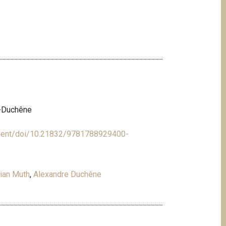
h-Duchêne
ment/doi/10.21832/9781788929400-
ian Muth
,
Alexandre Duchêne