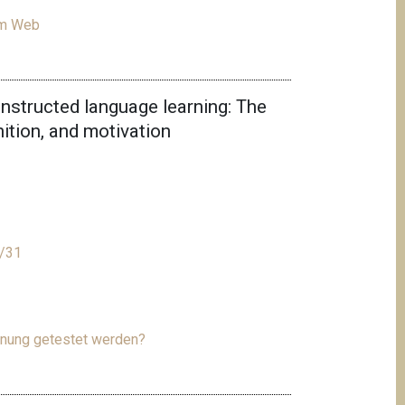
zum Web
 instructed language learning: The
nition, and motivation
k/31
gnung getestet werden?