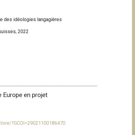
uve des idéologies langagières
 suisses, 2022
 Europe en projet
/fr/livre/?GCOI=29021100186470