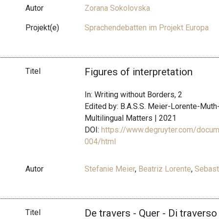
Autor
Zorana Sokolovska
Projekt(e)
Sprachendebatten im Projekt Europa
Figures of interpretation
Titel
In: Writing without Borders, 2
Edited by: B.A.S.S. Meier-Lorente-Mut
Multilingual Matters | 2021
DOI:
https://www.degruyter.com/docu
004/html
Autor
Stefanie Meier
,
Beatriz Lorente
,
Sebast
De travers - Quer - Di traverso
Titel