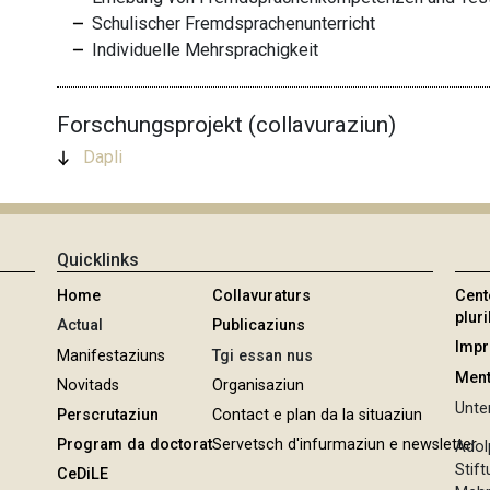
Schulischer Fremdsprachenunterricht
Individuelle Mehrsprachigkeit
Forschungsprojekt (collavuraziun)
Dapli
Quicklinks
Home
Collavuraturs
Cent
pluri
Actual
Publicaziuns
Imp
Manifestaziuns
Tgi essan nus
Ment
Novitads
Organisaziun
Unter
Perscrutaziun
Contact e plan da la situaziun
Program da doctorat
Servetsch d'infurmaziun e newsletter
Adol
Stif
CeDiLE