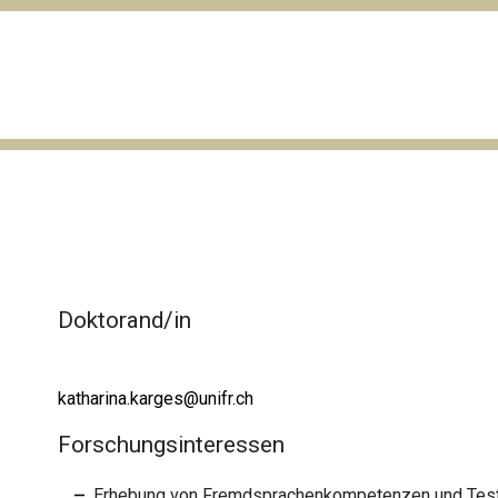
Doktorand/in
katharina.karges@unifr.ch
Forschungsinteressen
Erhebung von Fremdsprachenkompetenzen und Testv