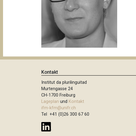
t
i
o
n
Kontakt
Institut da plurilinguitad
Murtengasse 24
CH-1700 Freiburg
Lageplan
und
Kontakt
ifm-kfm@unifr.ch
Tel +41 (0)26 300 67 60