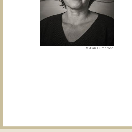
t
i
o
n
© Alan Humerose