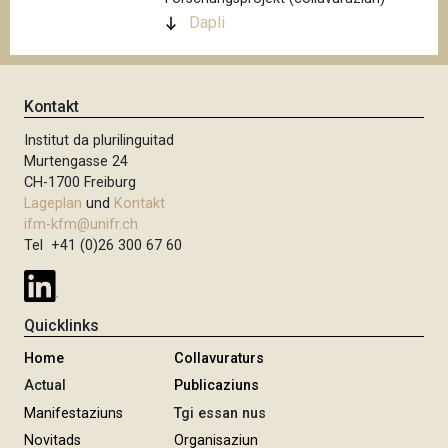
Dapli
Kontakt
Institut da plurilinguitad
Murtengasse 24
CH-1700 Freiburg
Lageplan
und
Kontakt
ifm-kfm@unifr.ch
Tel +41 (0)26 300 67 60
Quicklinks
Home
Collavuraturs
Actual
Publicaziuns
Manifestaziuns
Tgi essan nus
Novitads
Organisaziun