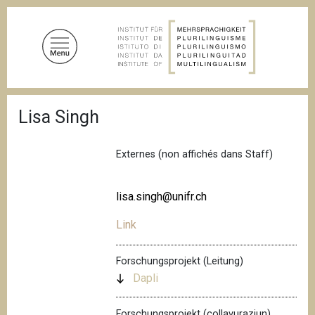
D
i
r
e
k
t
P
z
Lisa Singh
f
u
a
d
m
n
Externes (non affichés dans Staff)
I
a
n
v
i
h
lisa.singh@unifr.ch
g
a
a
Link
l
t
i
t
o
Forschungsprojekt (Leitung)
n
Dapli
Forschungsprojekt (collavuraziun)